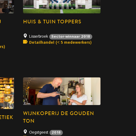
J
HUIS & TUIN TOPPERS
Lisserbroek
Sector-winnaar 2018
Detailhandel (< 5 medewerkers)
rs)
WIJNKOPERIJ DE GOUDEN
TIEK
TON
Oegstgeest
2018