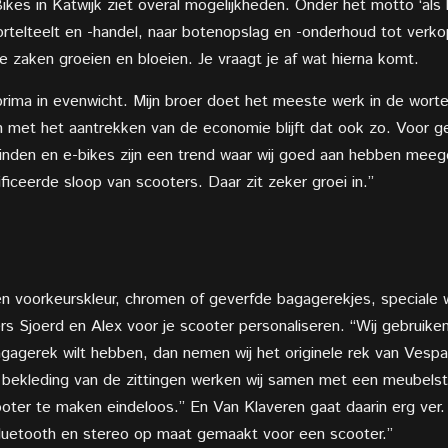
es in Katwijk ziet overal mogelijkheden. Onder het motto ‘als h
ortelteelt en -handel, naar botenopslag en -onderhoud tot verkop
de zaken groeien en bloeien. Je vraagt je af wat hierna komt.
prima in evenwicht. Mijn broer doet het meeste werk in de worte
n met het aantrekken van de economie blijft dat ook zo. Voor 
vinden en e-bikes zijn een trend waar wij goed aan hebben meeg
iceerde sloop van scooters. Daar zit zeker groei in.”
gen voorkeurskleur, chromen of geverfde bagagerekjes, speciale
 Sjoerd en Alex voor je scooter personaliseren. “Wij gebruiken
gagerek wilt hebben, dan nemen wij het originele rek van Vespa
e bekleding van de zittingen werken wij samen met een meubelsto
oter te maken eindeloos.” En Van Klaveren gaat daarin erg ver
Bluetooth en stereo op maat gemaakt voor een scooter.”