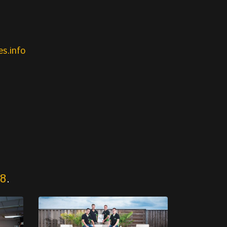
s.info
18
.