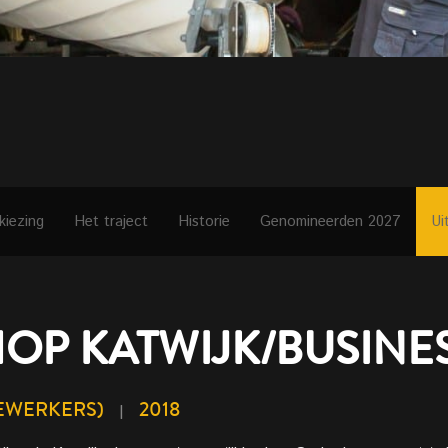
kiezing
Het traject
Historie
Genomineerden 2027
Ui
OP KATWIJK/BUSINES
DEWERKERS)
2018
|