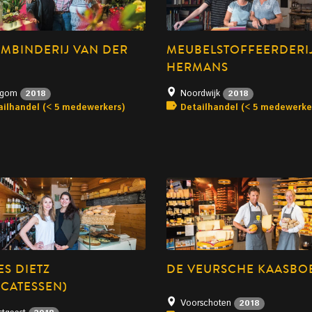
MBINDERIJ VAN DER
MEUBELSTOFFEERDERI
HERMANS
legom
Noordwijk
2018
2018
ailhandel (< 5 medewerkers)
Detailhandel (< 5 medewerke
S DIETZ
DE VEURSCHE KAASBOE
ICATESSEN)
Voorschoten
2018