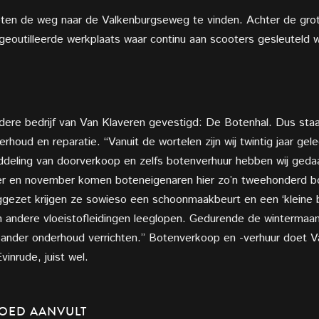
eten de weg naar de Valkenburgseweg te vinden. Achter de grote
eoutilleerde werkplaats waar continu aan scooters gesleuteld 
ndere bedrijf van Van Klaveren gevestigd: De Botenhal. Dus staa
rhoud en reparatie. “Vanuit de wortelen zijn wij twintig jaar g
deling van doorverkoop en zelfs botenverhuur hebben wij gedaa
 en november komen boteneigenaren hier zo’n tweehonderd bot
ezet krijgen ze sowieso een schoonmaakbeurt en een ‘kleine be
 en andere vloeistofleidingen leeglopen. Gedurende de wintermaa
 ander onderhoud verrichten.” Botenverkoop en -verhuur doet V
inrude, juist wel.
GOED AANVULT