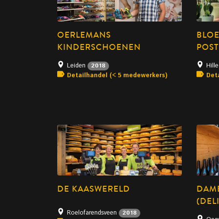
OERLEMANS
BLOE
KINDERSCHOENEN
POST
Leiden
Hil
2018
Detailhandel (< 5 medewerkers)
Det
DE KAASWERELD
DAME
(DEL
Roelofarendsveen
2018