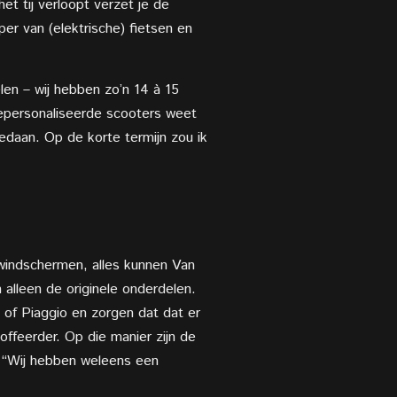
et tij verloopt verzet je de
er van (elektrische) fietsen en
len – wij hebben zo’n 14 à 15
gepersonaliseerde scooters weet
edaan. Op de korte termijn zou ik
 windschermen, alles kunnen Van
 alleen de originele onderdelen.
 of Piaggio en zorgen dat dat er
ffeerder. Op die manier zijn de
. “Wij hebben weleens een