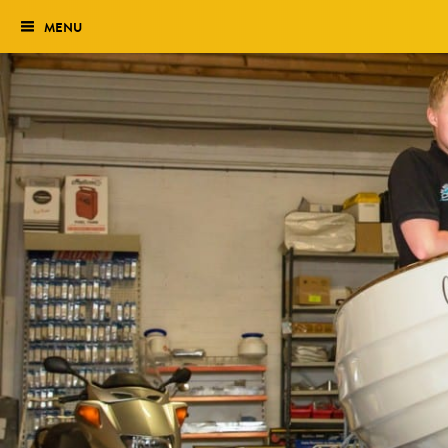
MENU
Verkiezing
Het traject
Historie
Genomineerden 2027
Uitslag 2026