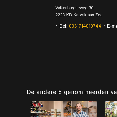
Valkenburgseweg 30
2223 KD Katwijk aan Zee
• Bel:
0031714010744
• E-ma
De andere 8 genomineerden v