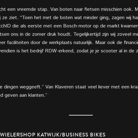
licht een vreemde stap. Van boten naar fietsen misschien ook. 
 ze ziet. “Toen het met de boten wat minder ging, zagen wij hand
chID die als eerste met een Bosch-motor op de markt kwamen. 
ietsen ons in de zomer druk houdt. Tegelijkertijd zijn wij zovee
r faciliteiten door de werkplaats natuurlijk. Maar ook de financi
endien is het bedrijf RDW-erkend, zodat je je scooter al in de
e dingen weggeeft.” Van Klaveren staat veel liever met een kra
ijd geven aan klanten.”
IELERSHOP KATWIJK/BUSINESS BIKES