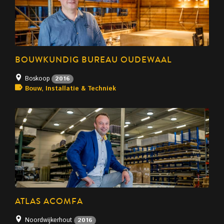
BOUWKUNDIG BUREAU OUDEWAAL
Boskoop
2016
Bouw, Installatie & Techniek
ATLAS ACOMFA
Noordwijkerhout
2016