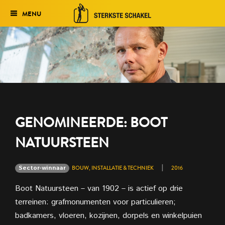
MENU
Verkiezing
Het traject
Historie
Genomineerden 2027
GENOMINEERDE: BOOT
Uitslag 2026
NATUURSTEEN
|
Sector-winnaar
BOUW, INSTALLATIE & TECHNIEK
2016
Boot Natuursteen – van 1902 – is actief op drie
terreinen: grafmonumenten voor particulieren;
badkamers, vloeren, kozijnen, dorpels en winkelpuien