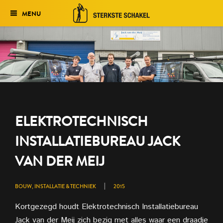
MENU
Verkiezing
Het traject
Historie
Genomineerden 2027
ELEKTROTECHNISCH
Uitslag 2026
INSTALLATIEBUREAU JACK
VAN DER MEIJ
|
BOUW, INSTALLATIE & TECHNIEK
2015
Kortgezegd houdt Elektrotechnisch Installatiebureau
Jack van der Meij zich bezig met alles waar een draadje