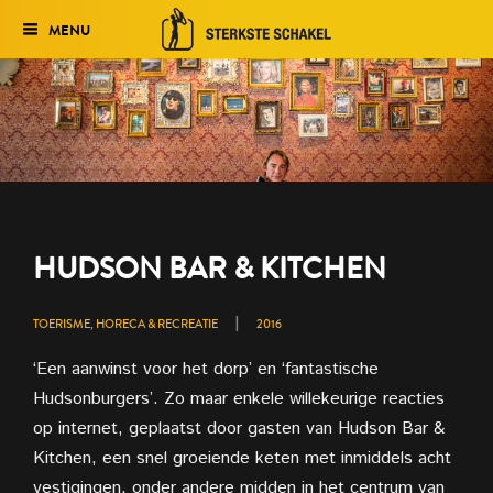
MENU
Verkiezing
Het traject
Historie
Genomineerden 2027
HUDSON BAR & KITCHEN
Uitslag 2026
|
TOERISME, HORECA & RECREATIE
2016
‘Een aanwinst voor het dorp’ en ‘fantastische
Hudsonburgers’. Zo maar enkele willekeurige reacties
op internet, geplaatst door gasten van Hudson Bar &
Kitchen, een snel groeiende keten met inmiddels acht
vestigingen, onder andere midden in het centrum van