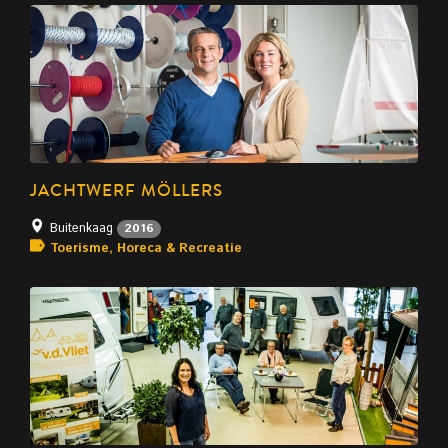
JACHTWERF MÖLLERS
Buitenkaag
2016
Toerisme, Horeca & Recreatie