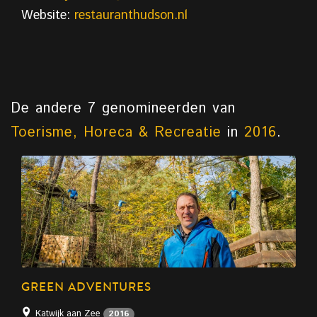
Website:
restauranthudson.nl
De andere 7 genomineerden van
Toerisme, Horeca & Recreatie
in
2016
.
GREEN ADVENTURES
Katwijk aan Zee
2016