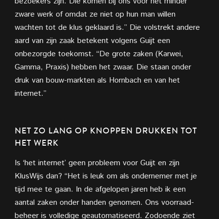
bezoekers zijn. Die komen bij ons voor het minder
zware werk of omdat ze niet op hun man willen
wachten tot de klus geklaard is.” Die volstrekt andere
aard van zijn zaak betekent volgens Guijt een
onbezorgde toekomst. “De grote zaken (Karwei,
Gamma, Praxis) hebben het zwaar. Die staan onder
druk van bouw-markten als Hornbach en van het
internet.”
NET ZO LANG OP KNOPPEN DRUKKEN TOT
HET WERK
Is ‘het internet’ geen probleem voor Guijt en zijn
KlusWijs dan? “Het is leuk om als ondernemer met je
tijd mee te gaan. In de afgelopen jaren heb ik een
aantal zaken onder handen genomen. Ons voorraad-
beheer is volledige geautomatiseerd. Zodoende ziet