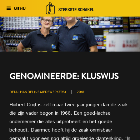
MENU
Verkiezing
Het traject
Historie
Genomineerden 2027
GENOMINEERDE: KLUSWIJS
Uitslag 2026
|
DETAILHANDEL (> 5 MEDEWERKERS)
2018
Huibert Guijt is zelf maar twee jaar jonger dan de zaak
die zijn vader begon in 1966. Een goed-lachse
ondernemer die alles uitprobeert en het goede
behoudt. Daarmee heeft hij de zaak onmisbaar
gemaakt voor een nog altijd groeiende klantenkring. “In