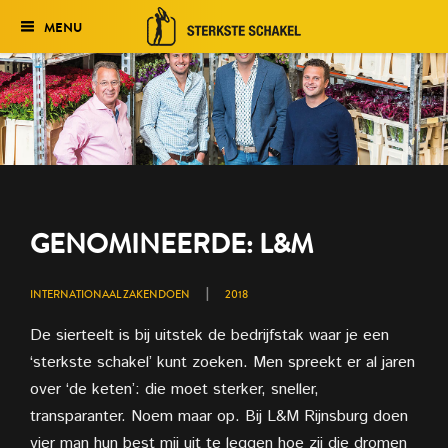
MENU
Verkiezing
Het traject
Historie
Genomineerden 2027
GENOMINEERDE: L&M
Uitslag 2026
|
INTERNATIONAAL ZAKENDOEN
2018
De sierteelt is bij uitstek de bedrijfstak waar je een
‘sterkste schakel’ kunt zoeken. Men spreekt er al jaren
over ‘de keten’: die moet sterker, sneller,
transparanter. Noem maar op. Bij L&M Rijnsburg doen
vier man hun best mij uit te leggen hoe zij die dromen