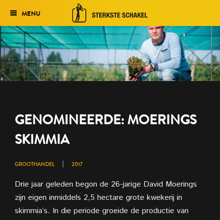
MENU
Verkiezing
Het traject
Historie
Genomineerden 2027
GENOMINEERDE: MOERINGS
Uitslag 2026
SKIMMIA
|
GROOTHANDEL
2017
Drie jaar geleden begon de 26-jarige David Moerings
zijn eigen inmiddels 2,5 hectare grote kwekerij in
skimmia’s. In die periode groeide de productie van