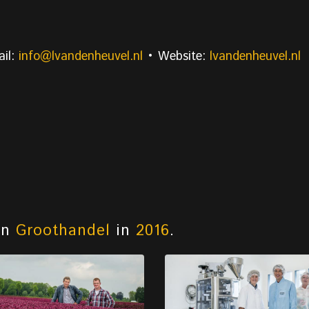
il:
info@lvandenheuvel.nl
• Website:
lvandenheuvel.nl
an
Groothandel
in
2016
.