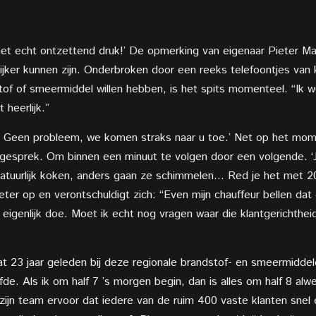
 het echt ontzettend druk!’ De opmerking van eigenaar Pieter Ma
jker kunnen zijn. Onderbroken door een reeks telefoontjes van
stof of smeermiddel willen hebben, is het spits momenteel. “Ik w
 heerlijk.”
? Geen probleem, we komen straks naar u toe.’ Net op het mom
 gesprek. Om binnen een minuut te volgen door een volgende. ‘J
natuurlijk koken, anders gaan ze schimmelen… Red je het met 20
eter op en verontschuldigt zich: “Even mijn chauffeur bellen dat d
r eigenlijk doe. Moet ik echt nog vragen waar die klantgerichthe
 23 jaar geleden bij deze regionale brandstof- en smeermiddel
lfde. Als ik om half 7 ’s morgen begin, dan is alles om half 8 al
zijn team ervoor dat iedere van de ruim 400 vaste klanten sne