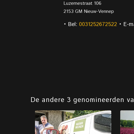
Luzernestraat 106
2153 GM Nieuw-Vennep
• Bel:
0031252672522
• E-ma
De andere 3 genomineerden v