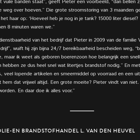
 vuile banden staat”, geeft Pieter een voorbeeld, “dan bellen ze 
de weg over hoeven.” Die grote stroomstoring van 3 maanden g
et haar op: ‘Hoeveel heb je nog in je tank? 15000 liter diesel
nen 8 minuten waren we.”
enstbaarheid van het bedrijf dat Pieter in 2009 van de familie
rijf”, wuift hij zijn bijna 24/7 bereikbaarheid bescheiden weg, “
, maar ik weet als geboren boerenzoon hoe belangrijk een snell
n hebben ze dus heel snel wat litertjes brandstof nodig.” En met
 veel lopende artikelen en smeermiddel op voorraad en een u
t hem dat vrijwel altijd. Een grote moeite? Pieter vindt van niet. 
worden. En daar doe ik alles voor.”
LIE-EN BRANDSTOFHANDEL L. VAN DEN HEUVEL