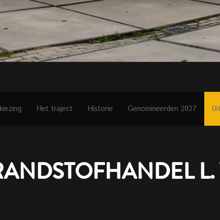
kiezing
Het traject
Historie
Genomineerden 2027
Ui
RANDSTOFHANDEL L.