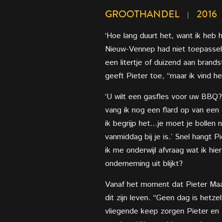
GROOTHANDEL
2016
|
‘Hoe lang duurt het, want ik heb
Nieuw-Vennep had niet toepasseli
een litertje of duizend aan brand
geeft Pieter toe, “maar ik vind het
‘U wilt een gasfles voor uw BBQ
vang ik nog een flard op van een
ik begrijp het…je moet je bollen 
vanmiddag bij je is.’ Snel hangt Pi
ik me onderwijl afvraag wat ik hie
onderneming uit blijkt?
Vanaf het moment dat Pieter Maat
dit zijn leven. “Geen dag is hetze
vliegende keep zorgen Pieter en 