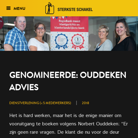
MENU
Verkiezing
Het traject
Historie
Genomineerden 2027
GENOMINEERDE: OUDDEKEN
Uitslag 2026
ADVIES
|
DIENSTVERLENING (< 5 MEDEWERKERS)
2018
Het is hard werken, maar het is de enige manier om
vooruitgang te boeken volgens Norbert Ouddeken: “Er
zijn geen rare vragen. De klant die nu voor de deur