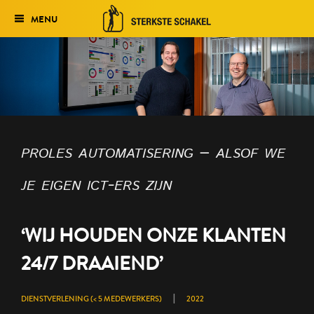
MENU
Verkiezing
Het traject
Historie
proles automatisering – alsof we
Genomineerden 2027
je eigen ict-ers zijn
Uitslag 2026
‘WIJ HOUDEN ONZE KLANTEN
24/7 DRAAIEND’
|
DIENSTVERLENING (< 5 MEDEWERKERS)
2022