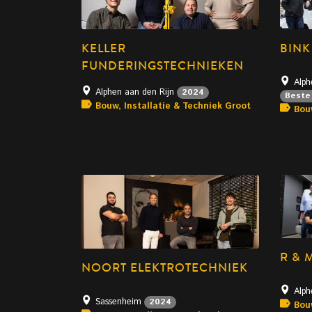
KELLER
BINK
FUNDERINGSTECHNIEKEN
Alph
Alphen aan den Rijn
2024
Beste
Bouw, Installatie & Techniek Groot
Bou
R & 
NOORT ELEKTROTECHNIEK
Alph
Sassenheim
2024
Bou