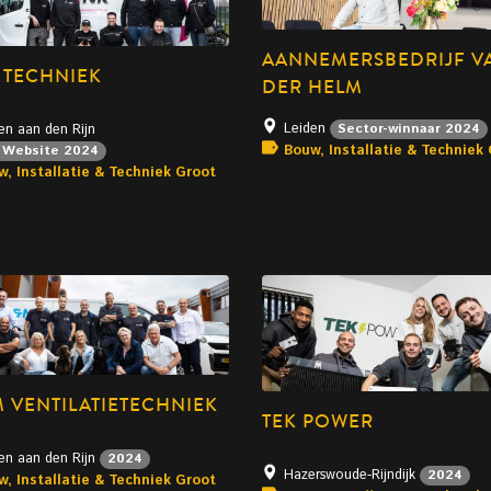
AANNEMERSBEDRIJF V
 TECHNIEK
DER HELM
Leiden
Sector-winnaar 2024
en aan den Rijn
Bouw, Installatie & Techniek
 Website 2024
w, Installatie & Techniek Groot
M VENTILATIETECHNIEK
TEK POWER
en aan den Rijn
2024
Hazerswoude-Rijndijk
2024
w, Installatie & Techniek Groot