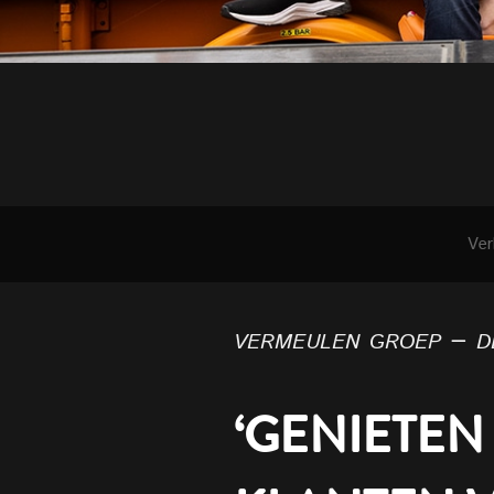
Ver
vermeulen groep – de
‘GENIETEN