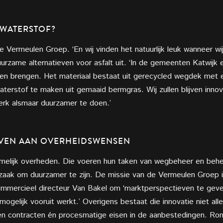
 WATERSTOF?
de Vermeulen Groep. ‘En wij vinden het natuurlijk leuk wanneer w
uurzame alternatieven voor asfalt uit. ‘In de gemeenten Katwijk
laten brengen. Het materiaal bestaat uit gerecycled wegdek met 
erstof te maken uit gemaaid bermgras. Wij zullen blijven inno
erk alsmaar duurzamer te doen.’
VEN AAN
OVERHEIDSWENSEN
amelijk overheden. Die voeren hun taken van wegbeheer en behe
aak om duurzamer te zijn. De missie van de Vermeulen Groep is 
commercieel directeur Van Bakel om ‘marktperspectieven te gev
ogelijk vooruit werkt.’ Overigens bestaat die innovatie niet alle
n contracten én procesmatige eisen in de aanbestedingen. Ro