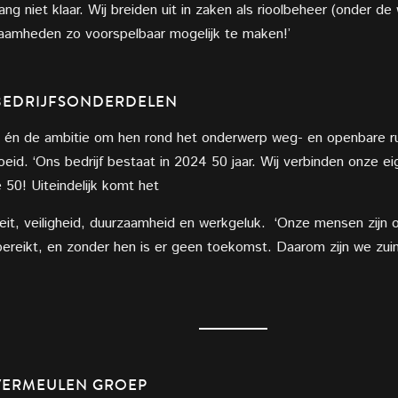
ang niet klaar. Wij breiden uit in zaken als rioolbeheer (onder d
zaamheden zo voorspelbaar mogelijk te maken!’
BEDRIJFSONDERDELEN
 én de ambitie om hen rond het onderwerp weg- en openbare ru
oeid. ‘Ons bedrijf bestaat in 2024 50 jaar. Wij verbinden onze e
50! Uiteindelijk komt het
eit, veiligheid, duurzaamheid en werkgeluk.
‘Onze mensen zijn o
reikt, en zonder hen is er geen toekomst. Daarom zijn we zuinig
VERMEULEN GROEP