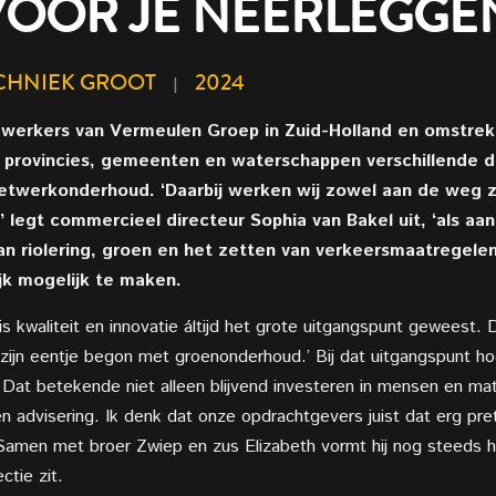
VOOR JE NEERLEGGE
ECHNIEK GROOT
2024
|
ewerkers van Vermeulen Groep in Zuid-Holland en omstre
, provincies, gemeenten en waterschappen verschillende 
werkonderhoud. ‘Daarbij werken wij zowel aan de weg zel
,’ legt commercieel directeur Sophia van Bakel uit, ‘als aan
n riolering, groen en het zetten van verkeersmaatregele
jk mogelijk te maken.
s kwaliteit en innovatie áltijd het grote uitgangspunt geweest. Daa
in zijn eentje begon met groenonderhoud.’ Bij dat uitgangspunt 
. Dat betekende niet alleen blijvend investeren in mensen en ma
 advisering. Ik denk dat onze opdrachtgevers juist dat erg pret
Samen met broer Zwiep en zus Elizabeth vormt hij nog steeds het
ctie zit.