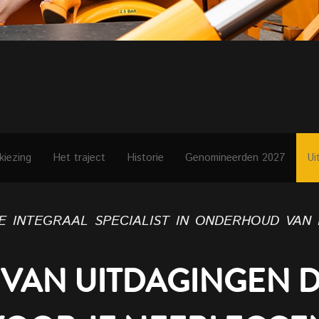
kiezing
Het traject
Historie
Genomineerden 2027
Ui
 integraal specialist in onderhoud van
 VAN UITDAGINGEN D