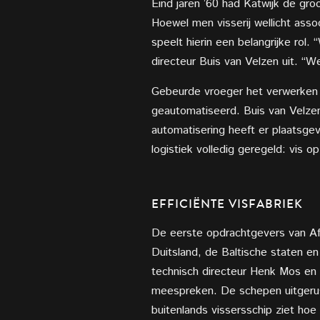
Eind jaren ’60 had Katwijk de gr
Hoewel men visserij wellicht as
speelt hierin een belangrijke rol
directeur Buis van Velzen uit. “
Gebeurde vroeger het verwerken v
geautomatiseerd. Buis van Velzen
automatisering heeft er plaatsge
logistiek volledig geregeld: vis o
EFFICIËNTE VISFABRIEK
De eerste opdrachtgevers van Afa
Duitsland, de Baltische staten en
technisch directeur Henk Mos en 
meespreken. De schepen uitgerust 
buitenlands vissersschip ziet hoe