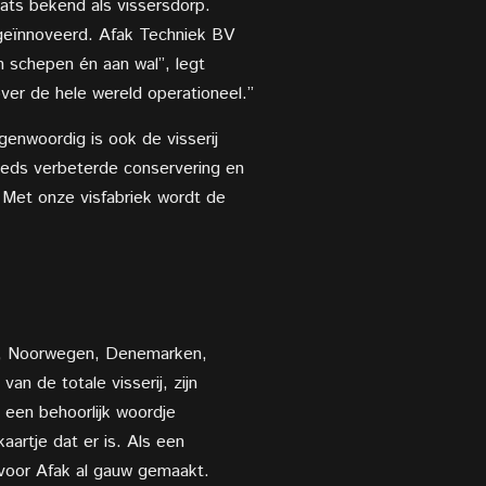
ats bekend als vissersdorp.
 geïnnoveerd. Afak Techniek BV
n schepen én aan wal”, legt
ver de hele wereld operationeel.”
enwoordig is ook de visserij
teeds verbeterde conservering en
 Met onze visfabriek wordt de
and, Noorwegen, Denemarken,
n de totale visserij, zijn
 een behoorlijk woordje
aartje dat er is. Als een
e voor Afak al gauw gemaakt.