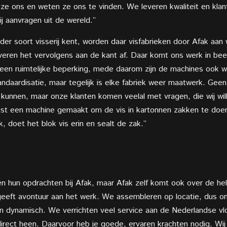
ze ons en weten ze ons te vinden. We leveren kwaliteit en klant
j aanvragen uit de wereld.”
r soort visserij kent, worden daar visfabrieken door Afak aan
leveren het vervolgens aan de kant af. Daar komt ons werk in be
 geen ruimtelijke beperking, mede daarom zijn de machines ook w
standaardisatie, maar tegelijk is elke fabriek weer maatwerk. Gee
s kunnen, maar onze klanten komen veelal met vragen, die wij wil
tst een machine gemaakt om de vis in kartonnen zakken te doe
 doet het blok vis erin en sealt de zak.”
sen hun opdrachten bij Afak, maar Afak zelf komt ook over de h
 geeft avontuur aan het werk. We assembleren op locatie, dus 
dynamisch. We verrichten veel service aan de Nederlandse vloot,
irect heen. Daarvoor heb je goede, ervaren krachten nodig. W