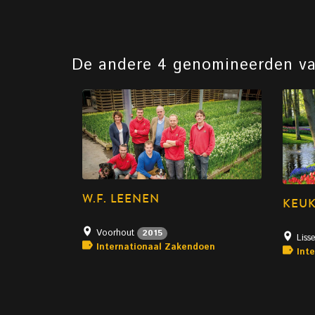
De andere 4 genomineerden v
W.F. LEENEN
KEU
Voorhout
2015
Liss
Internationaal Zakendoen
Int