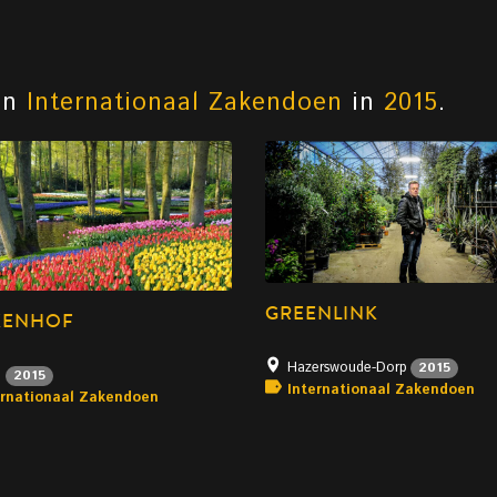
an
Internationaal Zakendoen
in
2015
.
GREENLINK
KENHOF
Hazerswoude-Dorp
2015
e
2015
Internationaal Zakendoen
ernationaal Zakendoen