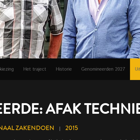
kiezing
Het traject
Historie
Genomineerden 2027
Ui
ERDE: AFAK TECHNI
ONAAL ZAKENDOEN
2015
|