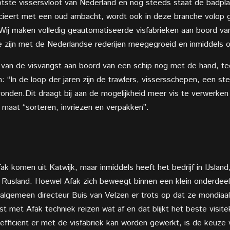
ootste vissersvloot van Nederland en nog steeds staat de badpla
socieert met een oud ambacht, wordt ook in deze branche volop
. “Wij maken volledig geautomatiseerde visfabrieken aan boord va
We zijn met de Nederlandse rederijen meegegroeid en inmiddels o
an de visvangst aan boord van een schip nog met de hand, teg
: “In de loop der jaren zijn de trawlers, vissersschepen, een s
vonden.Dit draagt bij aan de mogelijkheid meer vis te verwerken
p maat “sorteren, invriezen en verpakken”.
k komen uit Katwijk, maar inmiddels heeft het bedrijf in IJsl
 Rusland. Hoewel Afak zich beweegt binnen een klein onderdeel va
algemeen directeur Buis van Velzen er trots op dat ze mondiaal
met Afak techniek reizen wat af en dat blijkt het beste visitek
 efficiënt er met de visfabriek kan worden gewerkt, is de keuz