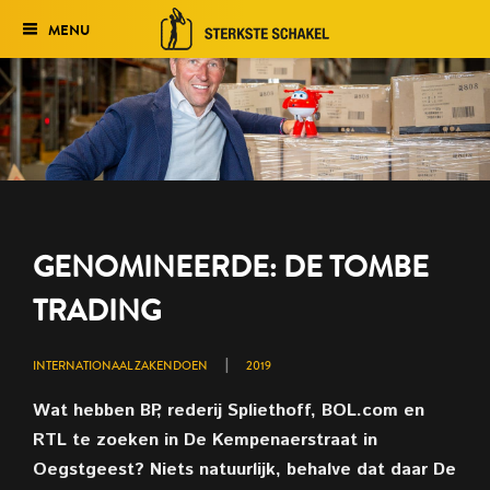
MENU
Verkiezing
Het traject
Historie
Genomineerden 2027
GENOMINEERDE: DE TOMBE
Uitslag 2026
TRADING
|
INTERNATIONAAL ZAKENDOEN
2019
Wat hebben BP, rederij Spliethoff, BOL.com en
RTL te zoeken in De Kempenaerstraat in
Oegstgeest? Niets natuurlijk, behalve dat daar De