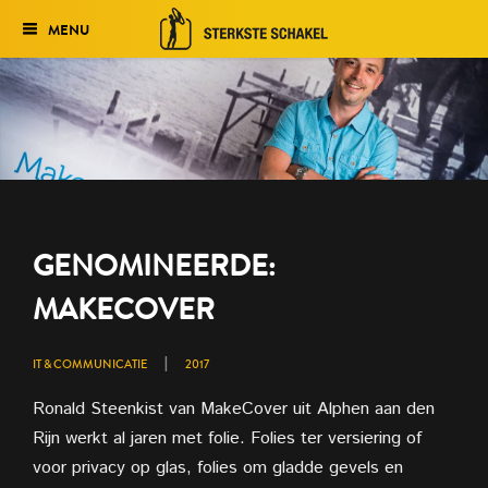
MENU
Verkiezing
Het traject
Historie
Genomineerden 2027
GENOMINEERDE:
Uitslag 2026
MAKECOVER
|
IT & COMMUNICATIE
2017
Ronald Steenkist van MakeCover uit Alphen aan den
Rijn werkt al jaren met folie. Folies ter versiering of
voor privacy op glas, folies om gladde gevels en