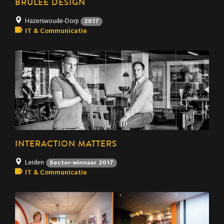
BRÛLÉE DESIGN
Hazerswoude-Dorp
2017
IT & Communicatie
INTERACTION MATTERS
Leiden
Sector-winnaar 2017
IT & Communicatie