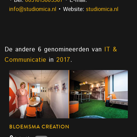
• Bel:
0031613805367
• E-mail:
info@studiomica.nl
• Website:
studiomica.nl
De andere 6 genomineerden van
IT &
Communicatie
in
2017
.
BLOEMSMA CREATION