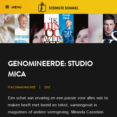
MENU
Verkiezing
Het traject
Historie
Genomineerden 2027
GENOMINEERDE: STUDIO
Uitslag 2026
MICA
|
IT & COMMUNICATIE
2017
Een schat aan ervaring en een passie voor alles wat te
maken heeft met beeld en tekst, samengevat in
magazines of andere vormgeving. Miranda Castelein