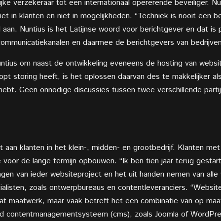
jke verzekeraar tot een internationaal opererende beveiliger. N
et in klanten en niet in mogelijkheden. “Techniek is nooit een b
 aan. Nuntius is het Latijnse woord voor berichtgever en dat is p
n communicatiekanalen en daarmee de berichtgevers van bedrijven
ntius om naast de ontwikkeling eveneens de hosting van websit
pt storing heeft, is het oplossen daarvan des te makkelijker al
hebt. Geen onnodige discussies tussen twee verschillende partij
t aan klanten in het klein-, midden- en grootbedrijf. Klanten me
e voor de lange termijn opbouwen. “Ik ben tien jaar terug gesta
slagen van ieder websiteproject en het uit handen nemen van al
alisten, zoals ontwerpbureaus en contentleveranciers. “Websites
 dat maatwerk, maar vaak betreft het een combinatie van op ma
and contentmanagementsysteem (cms), zoals Joomla of WordPr