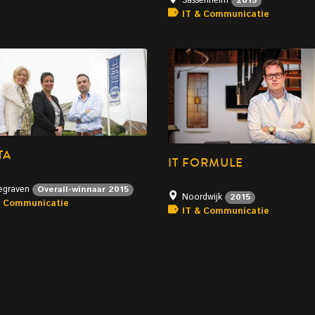
Sassenheim
2015
IT & Communicatie
TA
IT FORMULE
egraven
Overall-winnaar 2015
Noordwijk
2015
& Communicatie
IT & Communicatie