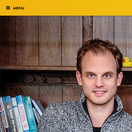
MENU
Verkiezing
Het traject
Historie
Genomineerden 2027
Uitslag 2026