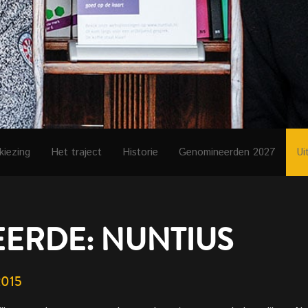
kiezing
Het traject
Historie
Genomineerden 2027
Ui
ERDE: NUNTIUS
2015