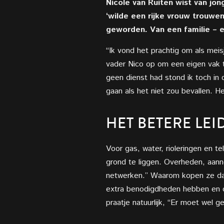
Nicole van Ruiten wist van jon
‘wilde een rijke vrouw trouwen’.
geworden. Van een familie – e
“Ik vond het prachtig om als mei
vader Nico op om een eigen vak t
geen dienst had stond ik toch in 
gaan als het niet zou bevallen. He
HET BETERE LE
Voor gas, water, rioleringen en 
grond te liggen. Overheden, aann
netwerken.” Waarom kopen ze dat n
extra benodigdheden hebben en omd
praatje natuurlijk, “Er moet wel 