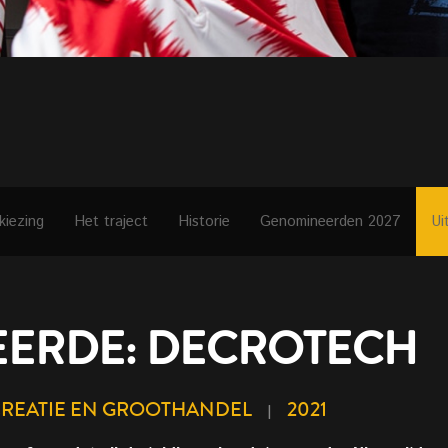
kiezing
Het traject
Historie
Genomineerden 2027
Ui
ERDE: DECROTECH
CREATIE EN GROOTHANDEL
2021
|