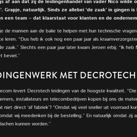
gs af aan dat zij de leidingenhandel van vader Nico wilde
 Grapje, natuurlijk. Sinds ze allebei ‘de zaak’ in gingen is
n een team – dat klaarstaat voor klanten en de ondernemi
sje de mannen aan de balie te helpen met hun technische vragen
e leren. “Dus heb ik ook nog een paar jaar als kraamverzorgste
de zaak.” Slechts een paar jaar later kwam Jeroen erbij: “Ik he
t beviel.”
IDINGENWERK MET DECROTECH
telecom levert Decrotech leidingen van de hoogste kwaliteit. “D
emers, installateurs en telecombedrijven kopen bij ons de mate
iet direct ‘af fabriek’? “Omdat wij veel sneller uit voorraad
kun
at wij meedenken bij de bestelling.” En natuurlijk omdat zij alt
gelachen kunnen worden.”