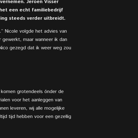
 overnemen.
Jeroen Visser
het een echt familiebedrijf
ng steeds verder uitbreidt.
.” Nicole volgde het
advies van
r gewerkt, maar wanneer ik dan
b Nico gezegd dat ik weer weg zou
ie komen grotendeels
ónder de
rialen voor het aanleggen van
nen leveren, wij alle mogelijke
ijd tijd hebben voor een gezellig