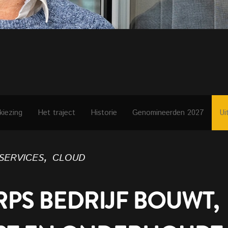
kiezing
Het traject
Historie
Genomineerden 2027
Ui
services, cloud
PS BEDRIJF BOUWT,