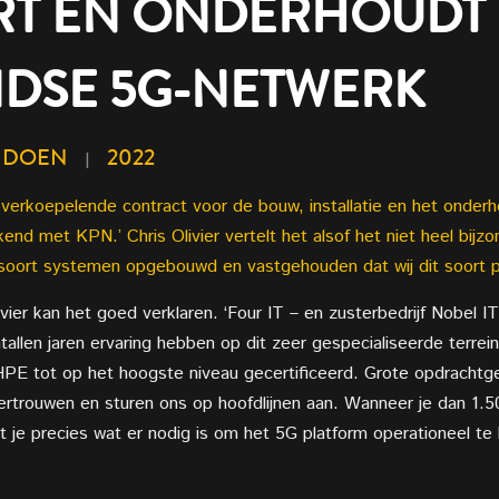
ERT EN ONDERHOUDT
DSE 5G-NETWERK
NDOEN
2022
|
 overkoepelende contract voor de bouw, installatie en het onder
d met KPN.’ Chris Olivier vertelt het alsof het niet heel bijzond
 soort systemen opgebouwd en vastgehouden dat wij dit soort p
livier kan het goed verklaren. ‘Four IT – en zusterbedrijf Nobe
llen jaren ervaring hebben op dit zeer gespecialiseerde terrein.
 HPE tot op het hoogste niveau gecertificeerd. Grote opdracht
rtrouwen en sturen ons op hoofdlijnen aan. Wanneer je dan 1.50
t je precies wat er nodig is om het 5G platform operationeel te k