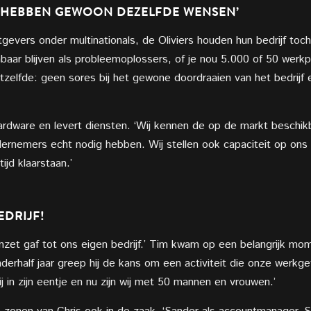
B HEBBEN GEWOON DEZELFDE WENSEN’
vers onder multinationals, de Oliviers houden hun bedrijf toch gr
nbaar blijven als probleemoplossers, of je nou 5.000 of 50 werkp
hetzelfde: geen sores bij het gewone doordraaien van het bedrijf
 hardware en levert diensten. ‘Wij kennen de op de markt besch
dernemers echt nodig hebben. Wij stellen ook capaciteit op ons 
tijd klaarstaan.’
EDRIJF!
zet gaf tot ons eigen bedrijf.’ Tim kwam op een belangrijk mome
nderhalf jaar greep hij de kans om een activiteit die onze werkg
ij in zijn eentje en nu zijn wij met 50 mannen en vrouwen.’