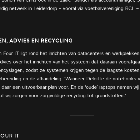
zonen van Chris ook in de zaak. ‘Sander als accountmanager, St
rdig netwerk in Leiderdorp – vooral via voetbalvereniging RCL 
N, ADVIES EN RECYCLING
Four IT ligt rond het inrichten van datacenters en werkplekken. 
advies over het inrichten van het systeem dat daaraan voorafgaat
encyslagen, zodat ze systemen krijgen tegen de laagste kosten.’
oorbereiding en de afhandeling: ‘Wanneer Deloitte de notebooks
 daar een uitvoerbaar plan voor. En de ‘oude’ laptops nemen wij 
f wij zorgen voor zorgvuldige recycling tot grondstoffen.’
OUR IT