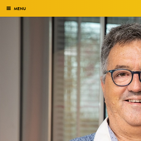
MENU
Verkiezing
Het traject
Historie
Genomineerden 2027
Uitslag 2026