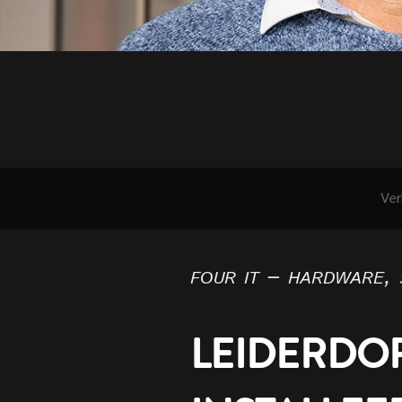
Ver
four it – hardware, 
LEIDERDOR