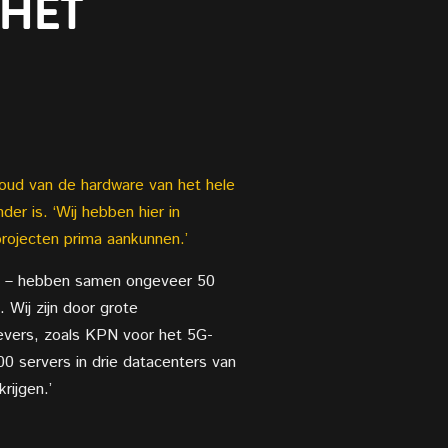
 HET
houd van de hardware van het hele
er is. ‘Wij hebben hier in
rojecten prima aankunnen.’
l IT – hebben samen ongeveer 50
 Wij zijn door grote
gevers, zoals KPN voor het 5G-
0 servers in drie datacenters van
rijgen.’