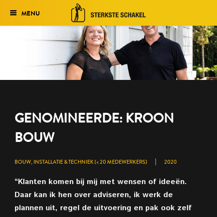
MENU
Verkiezing
Het traject
Historie
Genomineerden 2027
GENOMINEERDE: KROON
Uitslag 2026
BOUW
|
BOUW, INSTALLATIE & TECHNIEK (< 20 MEDEWERKERS)
2020
“Klanten komen bij mij met wensen of ideeën.
Daar kan ik hen over adviseren, ik werk de
plannen uit, regel de uitvoering en pak ook zelf