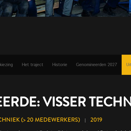
kiezing
Het traject
Historie
Genomineerden 2027
Ui
RDE: VISSER TECHN
ECHNIEK (> 20 MEDEWERKERS)
2019
|