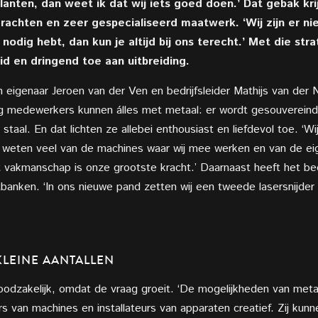
klanten, dan weet ik dat wij iets goed doen.’ Dat gebak kri
achten en zeer gespecialiseerd maatwerk. ‘Wij zijn er nie
 nodig hebt, dan kun je altijd bij ons terecht.’ Met die str
d en dringend toe aan uitbreiding.
 eigenaar Jeroen van der Ven en bedrijfsleider Mathijs van der 
 medewerkers kunnen álles met metaal: er wordt gesouvereind
 staal. En dat lichten ze allebei enthousiast en liefdevol toe. ‘
Zij weten veel van de machines waar wij mee werken en van de e
vakmanschap is onze grootste kracht.’ Daarnaast heeft het bed
banken. ‘In ons nieuwe pand zetten wij een tweede lasersnijde
KLEINE AANTALLEN
 noodzakelijk, omdat de vraag groeit. ‘De mogelijkheden van me
rs van machines en installateurs van apparaten creatief. Zij ku