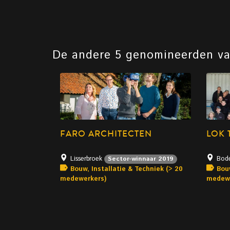
De andere 5 genomineerden v
FARO ARCHITECTEN
LOK 
Lisserbroek
Bod
Sector-winnaar 2019
Bouw, Installatie & Techniek (> 20
Bouw
medewerkers)
medewe