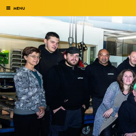
MENU
Verkiezing
Het traject
Historie
Genomineerden 2027
Uitslag 2026