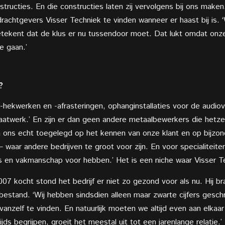
ructies. En die constructies laten zij vervolgens bij ons maken.
achtgevers Visser Techniek te vinden wanneer er haast bij is. ‘W
betekent dat de klus er nu tussendoor moet. Dat lukt omdat on
e gaan.’
?
hekwerken en -afrasteringen, ophanginstallaties voor de audiovi
aatwerk.’ En zijn er dan geen andere metaalbewerkers die hetzel
ben ons echt toegelegd op het kennen van onze klant en op bijzo
– waar andere bedrijven te groot voor zijn. En voor specialiteite
s en vakmanschap voor hebben.’ Het is een niche waar Visser Tec
007 kocht stond het bedrijf er niet zo gezond voor als nu. Hij br
estand. ‘Wij hebben sindsdien alleen maar zwarte cijfers gesch
vanzelf te vinden. En natuurlijk moeten we altijd even aan elka
s begrijpen, groeit het meestal uit tot een jarenlange relatie.’