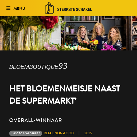
MENU
Verkiezing
Het traject
Historie
bloemboutique93
Genomineerden 2027
Uitslag 2026
HET BLOEMENMEISJE NAAST
DE SUPERMARKT’
OVERALL-WINNAAR
|
Sector-winnaar
RETAIL NON-FOOD
2025