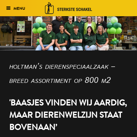
MENU
Verkiezing
Het traject
Historie
holtman’s dierenspeciaalzaak –
Genomineerden 2027
breed assortiment op 800 m2
Uitslag 2026
'BAASJES VINDEN WIJ AARDIG,
MAAR DIERENWELZIJN STAAT
BOVENAAN’