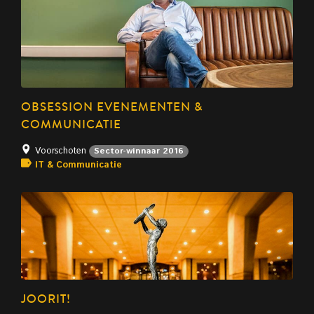
OBSESSION EVENEMENTEN &
COMMUNICATIE
Voorschoten
Sector-winnaar 2016
IT & Communicatie
JOORIT!