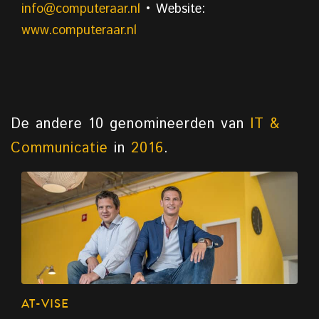
info@computeraar.nl
• Website:
www.computeraar.nl
De andere 10 genomineerden van
IT &
Communicatie
in
2016
.
AT-VISE