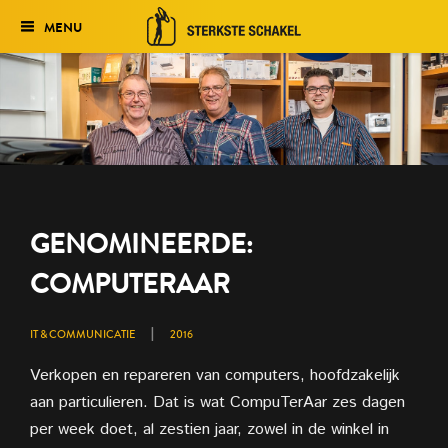
MENU
Verkiezing
Het traject
Historie
Genomineerden 2027
GENOMINEERDE:
Uitslag 2026
COMPUTERAAR
|
IT & COMMUNICATIE
2016
Verkopen en repareren van computers, hoofdzakelijk
aan particulieren. Dat is wat CompuTerAar zes dagen
per week doet, al zestien jaar, zowel in de winkel in