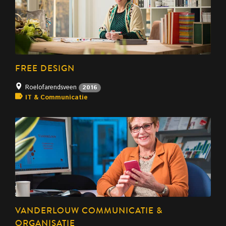
FREE DESIGN
Roelofarendsveen
2016
IT & Communicatie
VANDERLOUW COMMUNICATIE &
ORGANISATIE