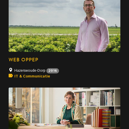
WEB OPPEP
Hazerswoude-Dorp
2016
IT & Communicatie