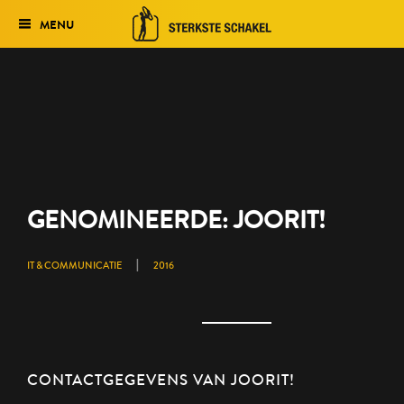
MENU
Verkiezing
Het traject
Historie
Genomineerden 2027
GENOMINEERDE: JOORIT!
Uitslag 2026
|
IT & COMMUNICATIE
2016
CONTACTGEGEVENS VAN JOORIT!