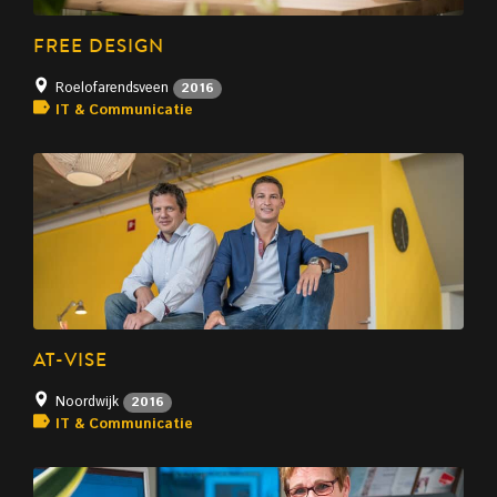
FREE DESIGN
Roelofarendsveen
2016
IT & Communicatie
AT-VISE
Noordwijk
2016
IT & Communicatie