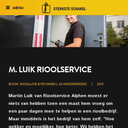
MENU
Verkiezing
Het traject
Historie
Genomineerden 2027
M. LUIK RIOOLSERVICE
Uitslag 2026
|
BOUW, INSTALLATIE & TECHNIEK (< 20 MEDEWERKERS)
2019
Martin Luik van Rioolservice Alphen moest er
niets van hebben toen een maat hem vroeg om
een paar dagen mee te helpen in een rioolbedrijf.
Maar inmiddels is het bedrijf van hem zelf. “Hoe
gekker en moeilijker, hoe beter. Wij hebben het