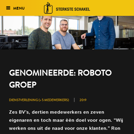
MENU
Verkiezing
Het traject
Historie
Genomineerden 2027
GENOMINEERDE: ROBOTO
Uitslag 2026
GROEP
|
DIENSTVERLENING (> 5 MEDEWERKERS)
2019
Zes BV’s, dertien medewerkers en zeven
eigenaren en toch maar één doel voor ogen. “Wij
werken ons uit de naad voor onze klanten.” Ron