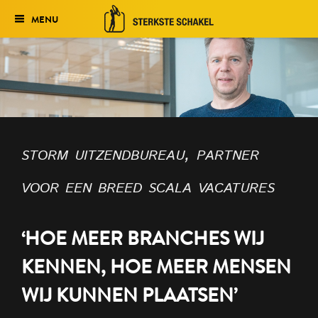
MENU
Verkiezing
Het traject
Historie
storm uitzendbureau, partner
Genomineerden 2027
voor een breed scala vacatures
Uitslag 2026
‘HOE MEER BRANCHES WIJ
KENNEN, HOE MEER MENSEN
WIJ KUNNEN PLAATSEN’