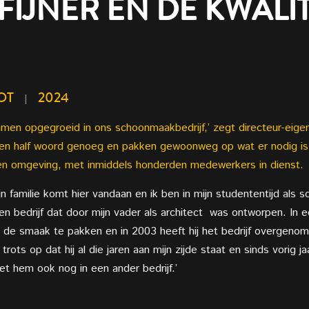
FIJNER EN DE KWALIT
OT
2024
|
samen opgegroeid in ons schoonmaakbedrijf,’ zegt directeur-eige
een half woord genoeg en pakken gewoonweg op wat er nodig is.
 en omgeving, met inmiddels honderden medewerkers in dienst.
ijn familie komt hier vandaan en ik ben in mijn studententijd als s
n bedrijf dat door mijn vader als architect
was ontworpen. In ee
g de smaak te pakken en in 2003 heeft hij het bedrijf overgen
 trots op dat hij al die jaren aan mijn zijde staat en sinds vorig ja
 hem ook nog in een ander bedrijf.’