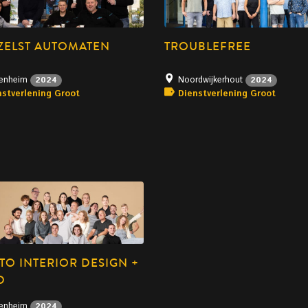
ZELST AUTOMATEN
TROUBLEFREE
senheim
Noordwijkerhout
2024
2024
nstverlening Groot
Dienstverlening Groot
TO INTERIOR DESIGN +
D
senheim
2024