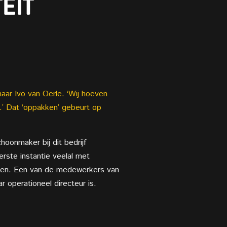
EIT
naar Ivo van Oerle. ‘Wij hoeven
’ Dat ‘oppakken’ gebeurt op
choonmaker bij dit bedrijf
rste instantie veelal met
omen. Een van de medewerkers van
ar operationeel directeur is.