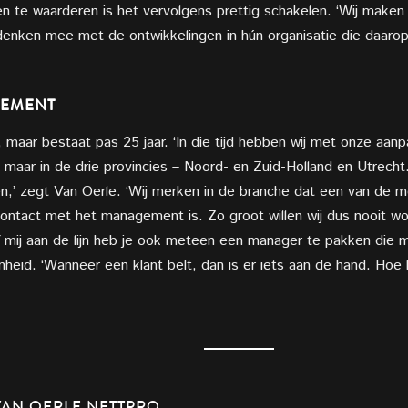
en te waarderen is het vervolgens prettig schakelen. ‘Wij maken
enken mee met de ontwikkelingen in hún organisatie die daarop v
GEMENT
, maar bestaat pas 25 jaar. ‘In die tijd hebben wij met onze aan
 maar in de drie provincies – Noord- en Zuid-Holland en Utrecht. 
ten,’ zegt Van Oerle. ‘Wij merken in de branche dat een van d
tact met het management is. Zo groot willen wij dus nooit word
f mij aan de lijn heb je ook meteen een manager te pakken die 
eid. ‘Wanneer een klant belt, dan is er iets aan de hand. Hoe l
AN OERLE NETTPRO