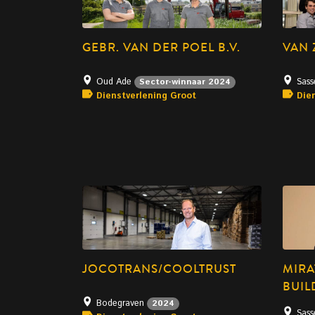
GEBR. VAN DER POEL B.V.
VAN 
Oud Ade
Sas
Sector-winnaar 2024
Dienstverlening Groot
Die
JOCOTRANS/COOLTRUST
MIRA
BUIL
Bodegraven
2024
Sas