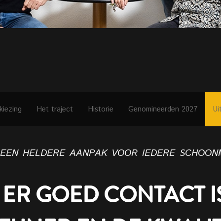
kiezing
Het traject
Historie
Genomineerden 2027
Ui
 een heldere aanpak voor iedere schoon
ER GOED CONTACT I