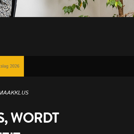
tslag 2026
maakklus
S, WORDT