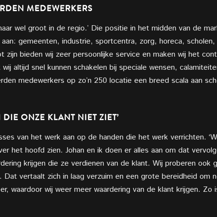
ERDEN MEDEWERKERS
 maar wel groot in de regio.’ Die positie in het midden van de mar
 aan: gemeenten, industrie, sportcentra, zorg, horeca, scholen
ot zijn bieden wij zeer persoonlijke service en maken wij het c
 wij altijd snel kunnen schakelen bij speciale wensen, calamitei
erden medewerkers op zo’n 250 locatie een breed scala aan sch
DIE ONZE KLANT NIET ZIET’
ses van het werk aan op de handen die het werk verrichten. ‘W
ver het hoofd zien. Johan en ik doen er alles aan om dat vervol
ering krijgen die ze verdienen van de klant. Wij proberen ook
. Dat vertaalt zich in laag verzuim en een grote bereidheid om 
r, waardoor wij weer meer waardering van de klant krijgen. Zo i