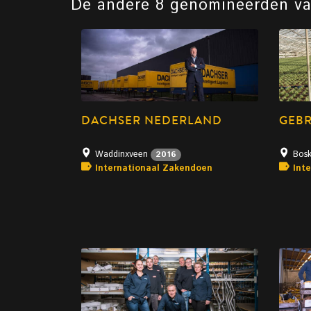
De andere 8 genomineerden v
DACHSER NEDERLAND
GEBR
Waddinxveen
Bos
2016
Internationaal Zakendoen
Int