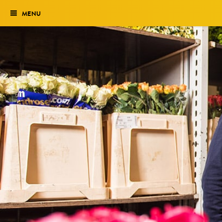
MENU
Verkiezing
Het traject
Historie
Genomineerden 2027
Uitslag 2026