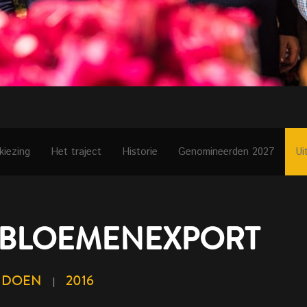
kiezing
Het traject
Historie
Genomineerden 2027
Ui
BLOEMENEXPORT
NDOEN
2016
|