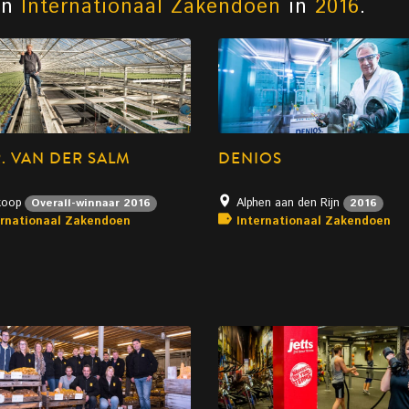
an
Internationaal Zakendoen
in
2016
.
. VAN DER SALM
DENIOS
koop
Alphen aan den Rijn
Overall-winnaar 2016
2016
ernationaal Zakendoen
Internationaal Zakendoen