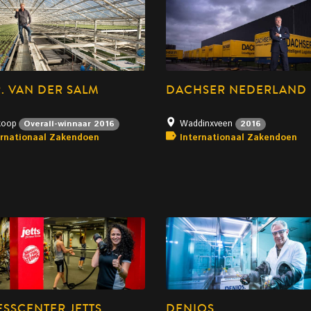
. VAN DER SALM
DACHSER NEDERLAND
koop
Waddinxveen
Overall-winnaar 2016
2016
ernationaal Zakendoen
Internationaal Zakendoen
ESSCENTER JETTS
DENIOS