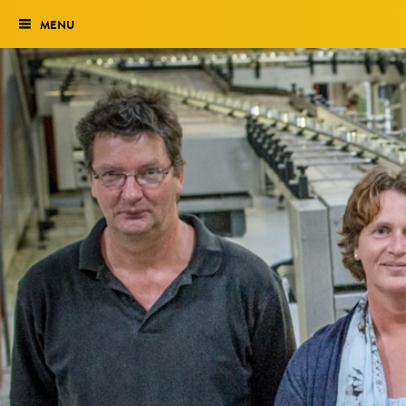
MENU
Verkiezing
Het traject
Historie
Genomineerden 2027
Uitslag 2026