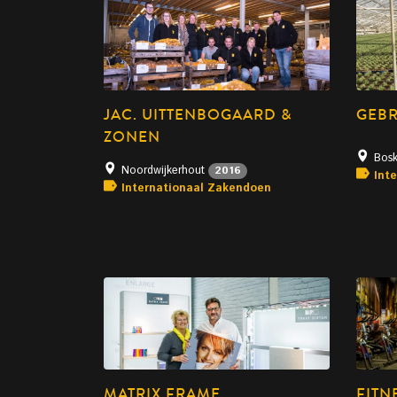
JAC. UITTENBOGAARD &
GEBR
ZONEN
Bos
Noordwijkerhout
2016
Int
Internationaal Zakendoen
MATRIX FRAME
FITN