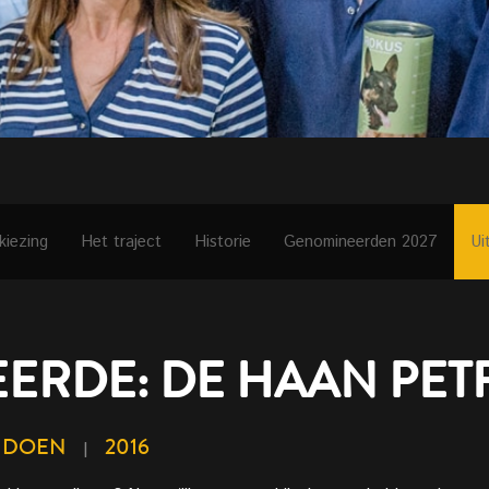
kiezing
Het traject
Historie
Genomineerden 2027
Ui
ERDE: DE HAAN PE
NDOEN
2016
|