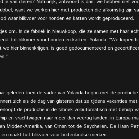
je van dieren? Natuurlijk, antwoord ik dan, we hebben niet voo
wel dubbel, want we werken hier met producten die afkomstig zijn
od waar blikvoer voor honden en katten wordt geproduceerd.
kjes om. In de fabriek in Nieuwkoop, die ze samen met haar ec
werkt tot blikvoer voor honden en katten. Yolanda: “We kopen het
at we hier binnenkrijgen, is goed gedocumenteerd en gecertific
en.”
jaar geleden toen de vader van Yolanda begon met de productie
nnert zich als de dag van gisteren dat ze tijdens vakanties met
erloopt de productie in de fabriek volautomatisch met behulp v
schip en vrachtwagen naar meer dan veertig landen; in Europa ma
- en Midden-Amerika, van Oman tot de Seychellen. De Haan Pet
en maakt het blikvoer voor buitenlandse merken.