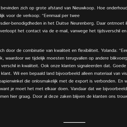
 bevinden zich op grote afstand van Nieuwkoop. Hoe onderhou
lijk voor de verkoop: “Eenmaal per twee
huisdier-benodigdheden in het Duitse Neurenberg. Daar ontmoet 
 verloopt het contact via de e-mail, vanwege het tijdsverschil e
 door de combinatie van kwaliteit en flexibiliteit. Yolanda: “E
ek, waardoor we tijdelijk moesten terugvallen op andere blikvoe
erschil in kwaliteit. Ook onze klanten signaleerden dat. Goede
 klant. Wil een bepaald land bijvoorbeeld alleen materiaal van v
ierwinkel die onlosmakelijk met de export is verbonden. En wat 
ft, want je moet het met elkaar doen. Vandaar dat we bijvoorbee
komen hier graag. Door al deze zaken blijven de klanten ons tr