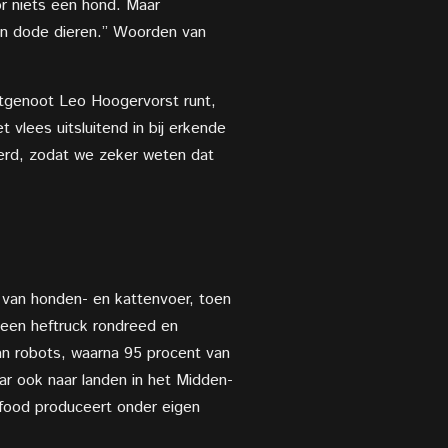
r niets een hond. Maar
 van dode dieren.” Woorden van
htgenoot Leo Hoogervorst runt,
 vlees uitsluitend in bij erkende
eerd, zodat we zeker weten dat
 van honden- en kattenvoer, toen
 een heftruck rondreed en
an robots, waarna 95 procent van
ar ook naar landen in het Midden-
food produceert onder eigen