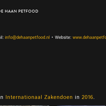
DE HAAN PETFOOD
il:
info@dehaanpetfood.nl
• Website:
www.dehaanpetfo
an
Internationaal Zakendoen
in
2016
.