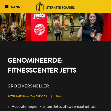
MENU
Verkiezing
Het traject
Historie
Genomineerden 2027
GENOMINEERDE:
Uitslag 2026
FITNESSCENTER JETTS
GROEIVERSNELLER
|
INTERNATIONAAL ZAKENDOEN
2016
In Australië riepen klanten Jetts al tweemaal uit tot