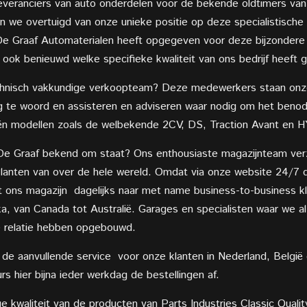
leveranciers van auto onderdelen voor de bekende oldtimers van
n we overtuigd van onze unieke positie op deze specialistische 
De Graaf Automaterialen heeft opgegeven voor deze bijzondere v
ook benieuwd welke specifieke kwaliteit van ons bedrijf heeft g
technisch vakkundige verkoopteam? Deze medewerkers staan onze 
ag te woord en assisteren en adviseren waar nodig om het beno
oën modellen zoals de welbekende 2CV, DS, Traction Avant en H
r De Graaf bekend om staat? Ons enthousiaste magazijnteam ve
 klanten van over de hele wereld. Omdat via onze website 24/7 
 ons magazijn dagelijks naar met name business-to-business kla
a, van Canada tot Australië. Garages en specialisten waar we al
 relatie hebben opgebouwd.
de aanvullende service voor onze klanten in Nederland, België
rs hier bijna ieder werkdag de bestellingen af.
waliteit van de producten van Parts Industries Classic Quality z