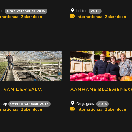
den
Leiden
Groeiversneller 2016
2016
ernationaal Zakendoen
Internationaal Zakendoen
. VAN DER SALM
AANHANE BLOEMENEX
koop
Oegstgeest
Overall-winnaar 2016
2016
ernationaal Zakendoen
Internationaal Zakendoen