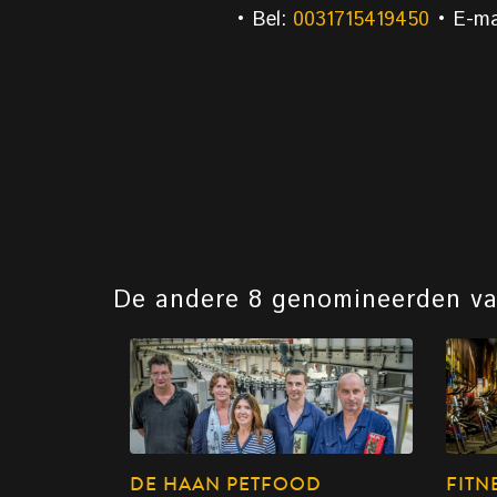
• Bel:
0031715419450
• E-ma
De andere 8 genomineerden v
DE HAAN PETFOOD
FITN