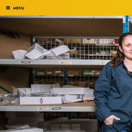
MENU
Verkiezing
Het traject
Historie
Genomineerden 2027
Uitslag 2026