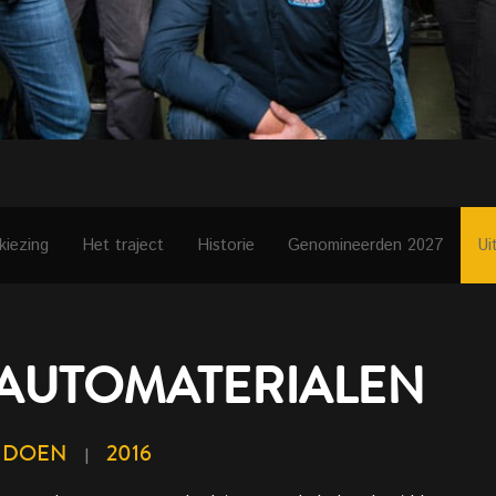
kiezing
Het traject
Historie
Genomineerden 2027
Ui
 AUTOMATERIALEN
NDOEN
2016
|