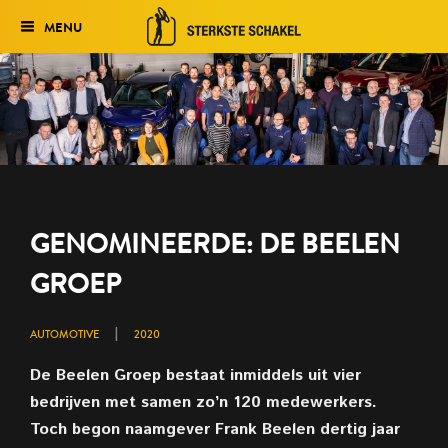
MENU
Verkiezing
Het traject
Historie
Genomineerden 2027
GENOMINEERDE: DE BEELEN
Uitslag 2026
GROEP
|
AUTOMOTIVE
2020
De Beelen Groep bestaat inmiddels uit vier
bedrijven met samen zo’n 120 medewerkers.
Toch
begon naamgever Frank Beelen dertig jaar