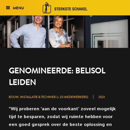
MENU
Verkiezing
Het traject
Historie
Genomineerden 2027
GENOMINEERDE: BELISOL
Uitslag 2026
LEIDEN
|
BOUW, INSTALLATIE & TECHNIEK (< 20 MEDEWERKERS)
2021
“Wij proberen ‘aan de voorkant’ zoveel mogelijk
tijd te besparen, zodat wij ruimte hebben voor
een goed gesprek over de beste oplossing en