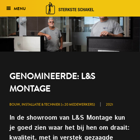
MENU
Verkiezing
Het traject
Historie
Genomineerden 2027
GENOMINEERDE: L&S
Uitslag 2026
MONTAGE
|
BOUW, INSTALLATIE & TECHNIEK (< 20 MEDEWERKERS)
2021
In de showroom van L&S Montage kun
je goed zien waar het bij hen om draait:
kwaliteit, met in verstek gezaagde