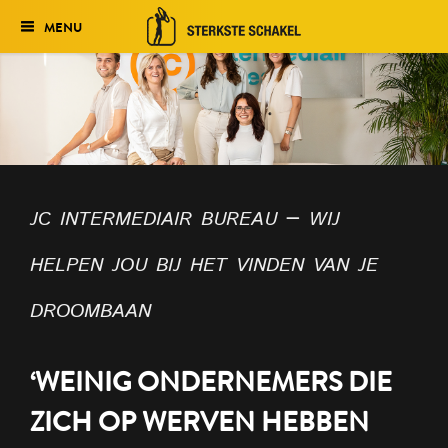
MENU
Verkiezing
Het traject
Historie
jc intermediair bureau – wij
Genomineerden 2027
helpen jou bij het vinden van je
Uitslag 2026
droombaan
‘WEINIG ONDERNEMERS DIE
ZICH OP WERVEN HEBBEN