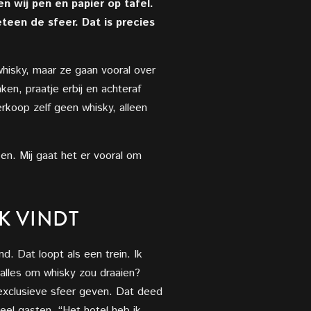
 wij pen en papier op tafel.
een de sfeer. Dat is precies
whisky, maar ze gaan vooral over
ken, praatje erbij en achteraf
erkoop zelf geen whisky, alleen
en. Mij gaat het er vooral om
K VINDT
nd. Dat loopt als een trein. Ik
 alles om whisky zou draaien?
n exclusieve sfeer geven. Dat deed
eel gasten. “Het hotel heb ik