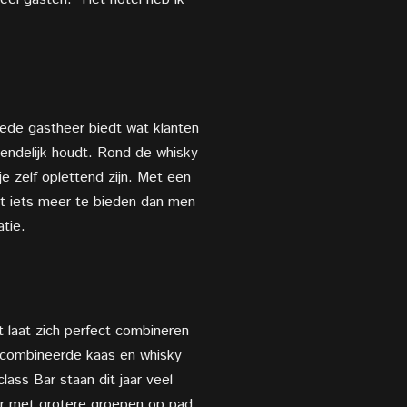
goede gastheer biedt wat klanten
iendelijk houdt. Rond de whisky
e zelf oplettend zijn. Met een
et iets meer te bieden dan men
tie.
 laat zich perfect
combineren
gecombineerde kaas en whisky
ass Bar staan dit jaar veel
eer met grotere groepen op pad