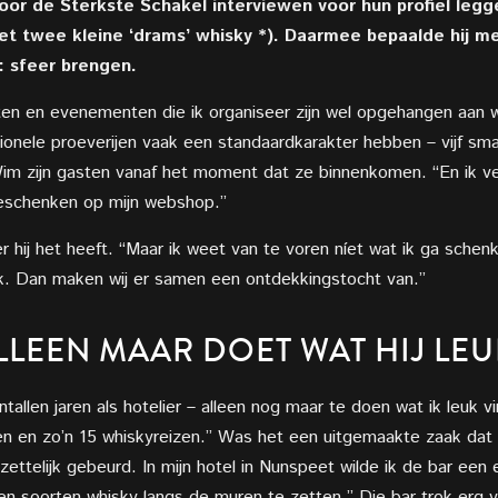
r de Sterkste Schakel interviewen voor hun profiel leggen
 twee kleine ‘drams’ whisky *). Daarmee bepaalde hij met
k: sfeer brengen.
hten en evenementen die ik organiseer zijn wel opgehangen aan 
tionele proeverijen vaak een standaardkarakter hebben – vijf sma
im zijn gasten vanaf het moment dat ze binnenkomen. “En ik
v
geschenken
op mijn webshop.”
hij het heeft. “Maar ik weet van te voren níet wat ik ga schenk
. Dan maken wij er samen een ontdekkingstocht van.”
LLEEN MAAR DOET WAT HIJ LEU
entallen jaren als hotelier – alleen nog maar te doen wat ik leuk vi
ijen en zo’n 15 whiskyreizen.” Was het een uitgemaakte zaak dat
pzettelijk gebeurd. In mijn hotel in Nunspeet wilde ik de bar ee
en soorten whisky langs de muren te zetten.” Die bar trok erg v