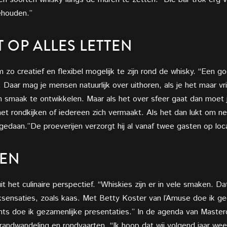
ehouden.”
T
OP ALLES LETTEN
im zo creatief en flexibel mogelijk te zijn rond de whisky. “Een 
 Daar mag je mensen natuurlijk over uithoren, als je het maar vr
n smaak te ontwikkelen. Maar als het over sfeer gaat dan moet j
het rondkijken of iedereen zich vermaakt. Als het dan lukt om n
edaan.”De proeverijen verzorgt hij al vanaf twee gasten op loca
ZEN
 het culinaire perspectief. “Whiskies zijn er
in vele smaken. Dat
aaksensaties, zoals kaas. Met Betty Koster van l’Amuse doe ik 
nts doe ik gezamenlijke presentaties.” In de agenda van Mastercl
trandwandeling en rondvaarten. “Ik hoop dat wij volgend jaar w