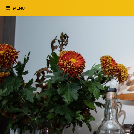
MENU
Verkiezing
Het traject
Historie
Genomineerden 2027
Uitslag 2026