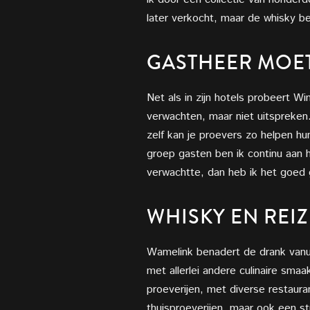
later verkocht, maar de whisky b
GASTHEER MOE
Net als in zijn hotels probeert W
verwachten, maar niet uitspreken.
zelf kan je proevers zo helpen hu
groep gasten ben ik continu aan 
verwachtte, dan heb ik het goed g
WHISKY EN REI
Wamelink benadert de drank vanuit
met allerlei andere culinaire sm
proeverijen, met diverse restaura
thuisproeverijen, maar ook een s