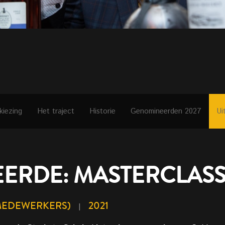
kiezing
Het traject
Historie
Genomineerden 2027
Ui
ERDE: MASTERCLASS
 MEDEWERKERS)
2021
|