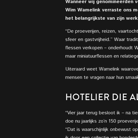
Wanneer wij genomineerden voo
Wim Wamelink verraste ons met
het belangrijkste van zijn wer
“De proeverijen, reizen, vaartoc
sfeer en gastvrijheid.” Waar tradi
flessen verkopen – onderhoudt W
maar miniatuurflessen en relatie
Uiteraard weet Wamelink waarover 
mensen te vragen naar hun smaak
HOTELIER DIE A
“Vier jaar terug besloot ik – na ti
doe nu jaarlijks zo’n 150 proever
“Dat is waarschijnlijk onbewust o
ik door een collectie van honderd